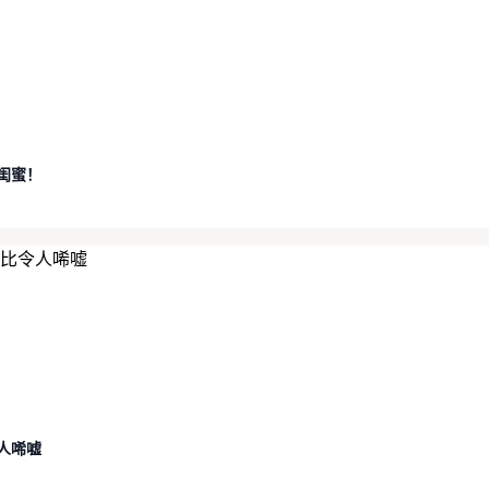
闺蜜！
人唏嘘