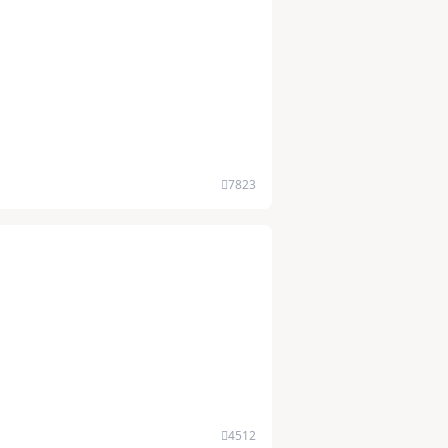
7823
4512