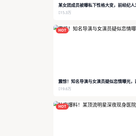
某女团成员被曝私下性格大变，前经纪人
15.3万
HOT
震惊！知名导演与女演员疑似恋情曝光，
19.6万
HOT