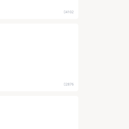
4102
2876