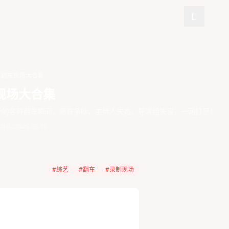
艺翻车现场大合集
现场大合集
场的各种翻车瞬间，嘉宾争吵、主持人失态、导演组失误，一网打尽！
 浏览
2026-03-15
#综艺
#翻车
#录制现场