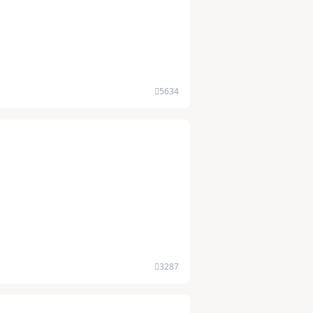
5634
3287