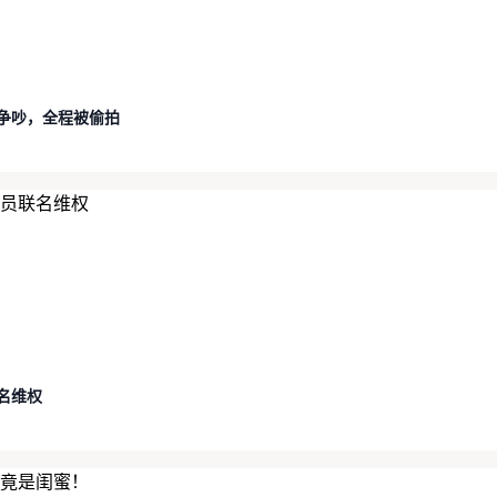
争吵，全程被偷拍
名维权