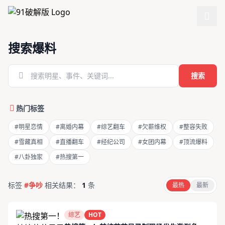
跳过导航
搜索爆料
搜索
热门标签
#明星恋情
#离婚内幕
#综艺翻车
#欠薪维权
#整容失败
#雪藏真相
#直播翻车
#经纪公司
#女团内幕
#顶流爆料
#八卦独家
#热搜第一
标签
#争吵
相关结果：
1
条
最热
最新
综艺
HOT